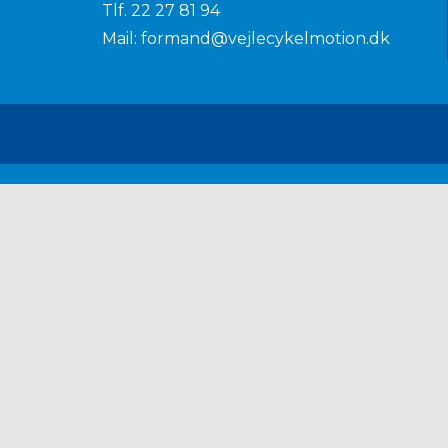
Tlf.
22 27 81 94
Mail:
formand@vejlecykelmotion.dk