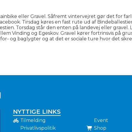
bike eller Gravel. Såfremt vintervejret gør det for farlig
Facebook. Tirsdag køres en fast rute ud af Bindeballestie
estien. Torsdag står den enten på landevej eller gravel
ellem Vinding og Egeskov. Gravel kører fortrinsvis på gr
 for- og baglygter og at det er sociale ture hvor det sik
N
NYTTIGE LINKS
Tilmelding
Event
Privatlivspolitik
Shop