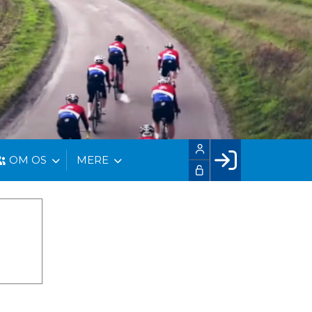
OM OS
MERE
Facebook login
Husk mig
Glemt password
Opret profil
LOG IND