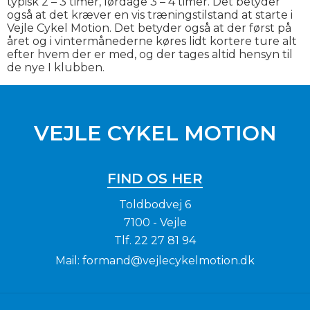
typisk 2 – 3 timer, lørdage 3 – 4 timer. Det betyder
også at det kræver en vis træningstilstand at starte i
Vejle Cykel Motion. Det betyder også at der først på
året og i vintermånederne køres lidt kortere ture alt
efter hvem der er med, og der tages altid hensyn til
de nye I klubben.
VEJLE CYKEL MOTION
FIND OS HER
Toldbodvej 6
7100 - Vejle
Tlf.
22 27 81 94
Mail:
formand@vejlecykelmotion.dk