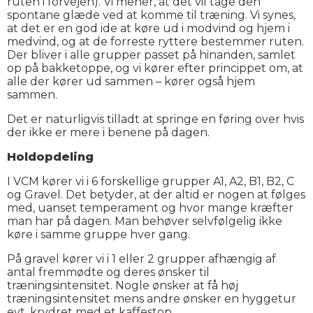
ruten i forvejen). Vi mener, at det vil tage den
spontane glæde ved at komme til træning. Vi synes,
at det er en god ide at køre ud i modvind og hjem i
medvind, og at de forreste ryttere bestemmer ruten.
Der bliver i alle grupper passet på hinanden, samlet
op på bakketoppe, og vi kører efter princippet om, at
alle der kører ud sammen – kører også hjem
sammen.
Det er naturligvis tilladt at springe en føring over hvis
der ikke er mere i benene på dagen.
Holdopdeling
I VCM kører vi i 6 forskellige grupper A1, A2, B1, B2, C
og Gravel. Det betyder, at der altid er nogen at følges
med, uanset temperament og hvor mange kræfter
man har på dagen. Man behøver selvfølgelig ikke
køre i samme gruppe hver gang.
På gravel kører vi i 1 eller 2 grupper afhængig af
antal fremmødte og deres ønsker til
træningsintensitet. Nogle ønsker at få høj
træningsintensitet mens andre ønsker en hyggetur
evt. krydret med et kaffestop.