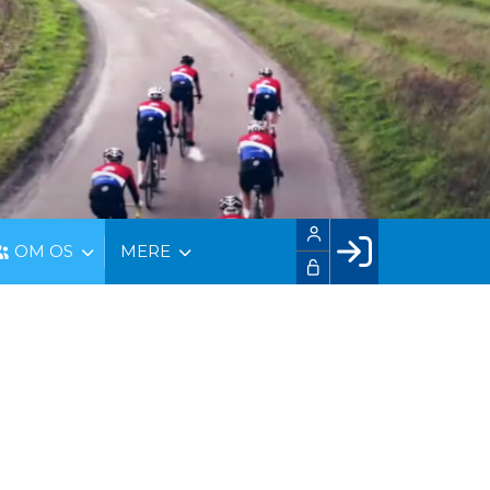
OM OS
MERE
Facebook login
Husk mig
Glemt password
Opret profil
LOG IND